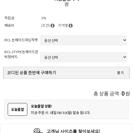
원
적립금
1%
배송비
(조건)
지역별
BCL 논페이드데님자켓
BCL 2TYPE논페이드핀
턱청바지
코디된 상품 한번에 구매하기
열기
0
총 상품 금액
원
오늘출발 상품!
오늘출발
지금 주문 시, 내일 08/10(월) 발송 됩니다.