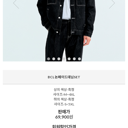
BCL 논페이드데님SET
상의 색상-흑청
사이즈-M~4XL
하의 색상-흑청
사이즈-S~5XL
판매가
69,900
원
회원할인가격