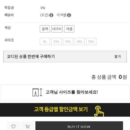
적립금
1%
배송비
(조건)
지역별
색상
블랙
네이비
챠콜
사이즈
XL
2XL
3XL
4XL
5XL
코디된 상품 한번에 구매하기
열기
0
총 상품 금액
원
BUY IT NOW