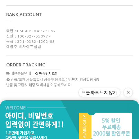
BANK ACCOUNT
국민 : 060401-04-161397
신한 : 100-027-550977
농협 : 351-0382-1202-83
예금주 빅사이즈클럽
ORDER TRACKING
대한통운택배
배송위치조회
반품/교환
서울특별시 성북구 정릉로 251번지 명성빌딩 4층
반품 및 교환시 해당 택배사를 이용해주세요.
오늘 하루 보지 않기
COMPANY INFO
상호명
주)빅사이즈클럽
대표이사
박지순
대표전화
02-6223-9530
FAX
070-8677-3107