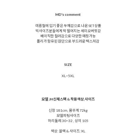
MD's comment
여름철에 입기 좋은 두께감으로 나온 SET상품
빅사이즈분들에게 딱 떨어지는 세미오버핏감
베이직한 컬러감으로 다양한 매칭가능
폴리가 함유된 원단으로 부드러운 텍스쳐감
SIZE
XL~5XL
모델 JH신체스팩 & 착용색상,사이즈
신장 181cm, 몸무게 72kg
모델피팅사이즈
허리둘레 30~32 , 상의 105
색상: 블랙 & 사이즈: XL