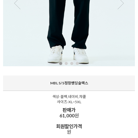
MBL S/S정장밴딩슬랙스
색상-블랙,네이비,챠콜
사이즈-XL~5XL
판매가
61,000
원
회원할인가격
원