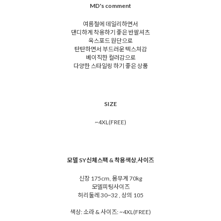
MD's comment
여름철에 데일리하면서
댄디하게 착용하기 좋은 반팔셔츠
옥스포드 원단으로
탄탄하면서 부드러운 텍스쳐감
베이직한 컬러감으로
다양한 스타일링 하기 좋은 상품
SIZE
~4XL(FREE)
모델 SY신체스팩 & 착용색상,사이즈
신장 175cm, 몸무게 70kg
모델피팅사이즈
허리둘레 30~32 , 상의 105
색상: 소라 & 사이즈: ~4XL(FREE)