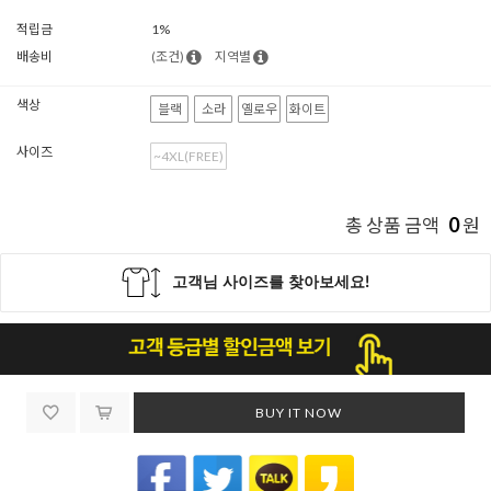
적립금
1%
배송비
(조건)
지역별
색상
블랙
소라
옐로우
화이트
사이즈
~4XL(FREE)
0
총 상품 금액
원
BUY IT NOW