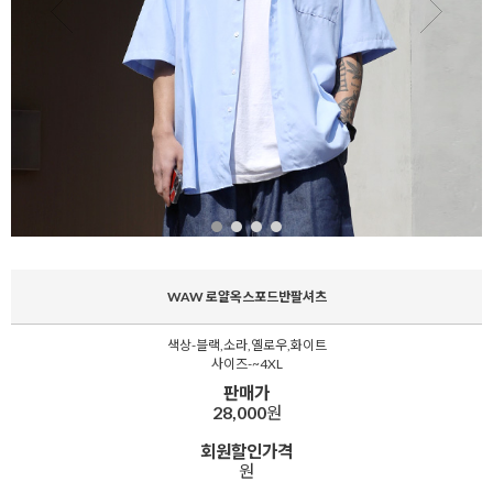
WAW 로얄옥스포드반팔셔츠
색상-블랙,소라,옐로우,화이트
사이즈-~4XL
판매가
28,000
원
회원할인가격
원