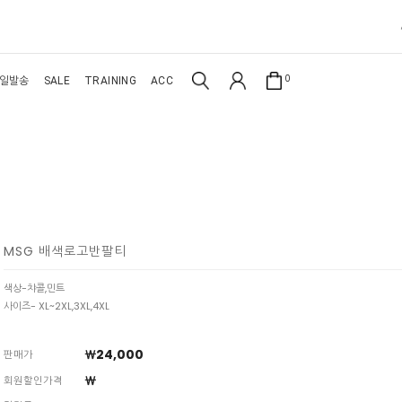
0
일발송
SALE
TRAINING
ACC
MSG 배색로고반팔티
색상-챠콜,민트
사이즈- XL~2XL,3XL,4XL
￦24,000
판매가
￦
회원할인가격