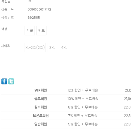
적립금
1%
상품코드
039000017172
상품번호
692585
색상
챠콜
민트
사이즈
XL~2XL(2XL)
3XL
4XL
VIP회원
12% 할인 + 무료배송
21,1
골드회원
10% 할인 + 무료배송
21,
실버회원
8% 할인 + 무료배송
22,
브론즈회원
7% 할인 + 무료배송
22,
일반회원
5% 할인 + 무료배송
22,