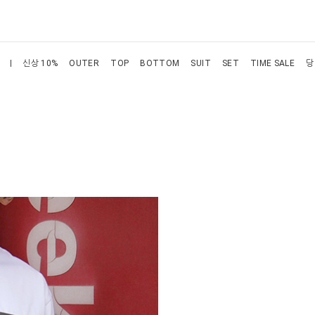
신상 10%
OUTER
TOP
BOTTOM
SUIT
SET
TIME SALE
당