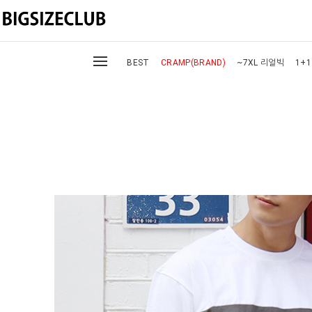
BEST
CRAMP(BRAND)
~7XL 리얼빅
1+1