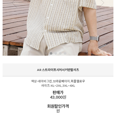
AR 스트라이프시어서커반팔셔츠
색상-네이비그린,브라운베이지,퍼플옐로우
사이즈-XL~2XL,3XL~4XL
판매가
43,000
원
회원할인가격
원