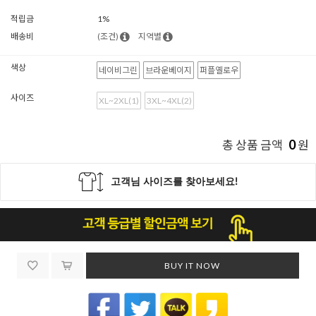
적립금
1%
배송비
(조건)
지역별
색상
네이비그린
브라운베이지
퍼플옐로우
사이즈
XL~2XL(1)
3XL~4XL(2)
0
총 상품 금액
원
BUY IT NOW