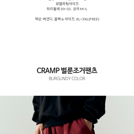
모델피팅사이즈
허리둘레 30~32 , 상의 M~L
색상: 버건디, 블랙 & 사이즈: XL~3XL(FREE)