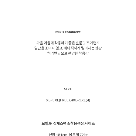
MD's comment
가을 겨울에 착용하기 좋은 벌룬핏 조거팬츠
밑단을 조이지 않고, 베이직하게 떨어지는 핏감
허리밴딩으로 편안한 착용감
SIZE
XL~3XL(FREE),4XL~5XL(4)
모델JH 신체스팩 & 착용색상,사이즈
신장 181cm, 몸무게 72kg