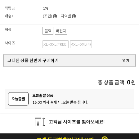
적립금
1%
배송비
(조건)
지역별
색상
블랙
버건디
사이즈
XL~3XL(FREE)
4XL~5XL(4)
코디된 상품 한번에 구매하기
열기
0
총 상품 금액
원
오늘출발 상품!
오늘출발
16:00 까지 결제 시, 오늘 발송 됩니다.