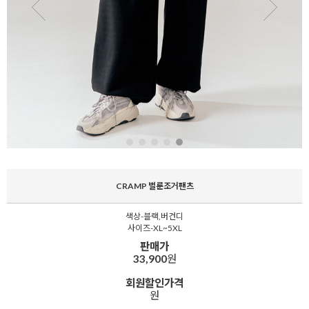
CRAMP 벌룬조거팬츠
색상-블랙,버건디
사이즈-XL~5XL
판매가
33,900
원
회원할인가격
원