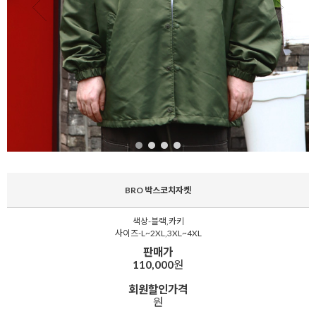
BRO 박스코치자켓
색상-블랙,카키
사이즈-L~2XL,3XL~4XL
판매가
110,000
원
회원할인가격
원