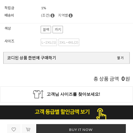
적립금
1%
배송비
(조건)
지역별
색상
블랙
카키
사이즈
L~2XL(1)
3XL~4XL(2)
코디된 상품 한번에 구매하기
열기
0
총 상품 금액
원
BUY IT NOW