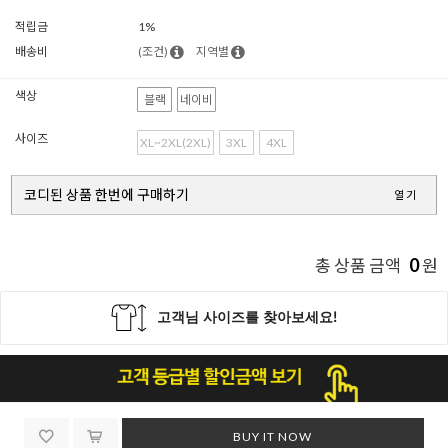
적립금
1%
배송비
(조건)
지역별
색상
블랙
네이비
사이즈
XL~2XL(2XL)
3XL
4XL
코디된 상품 한번에 구매하기
열기
0
총 상품 금액
원
BUY IT NOW