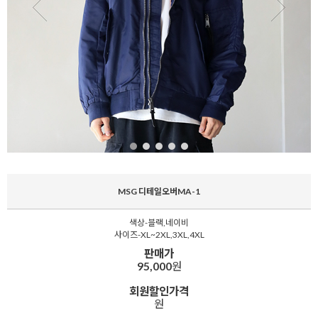
MSG 디테일오버MA-1
색상-블랙,네이비
사이즈-XL~2XL,3XL,4XL
판매가
95,000
원
회원할인가격
원