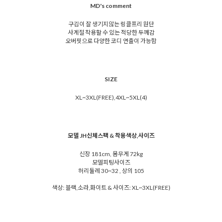
MD's comment
구김이 잘 생기지않는 링클프리 원단
사계절 착용할 수 있는 적당한 두께감
오버핏으로 다양한 코디 연출이 가능함
SIZE
XL~3XL(FREE),4XL~5XL(4)
모델 JH신체스팩 & 착용색상,사이즈
신장 181cm, 몸무게 72kg
모델피팅사이즈
허리둘레 30~32 , 상의 105
색상: 블랙,소라,화이트 & 사이즈: XL~3XL(FREE)