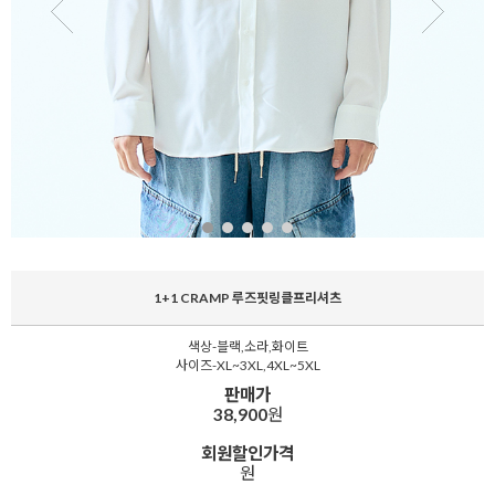
1+1 CRAMP 루즈핏링클프리셔츠
색상-블랙,소라,화이트
사이즈-XL~3XL,4XL~5XL
판매가
38,900
원
회원할인가격
원