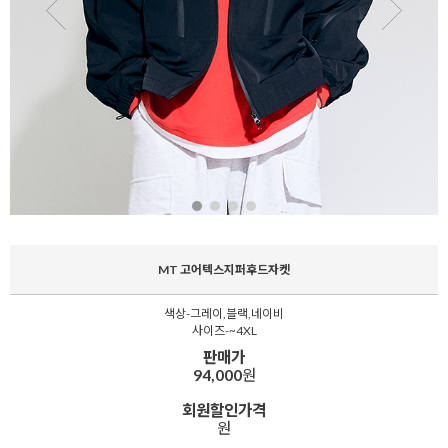
MT 고어텍스지퍼후드자켓
색상-그레이,블랙,네이비
사이즈-~4XL
판매가
94,000
원
회원할인가격
원