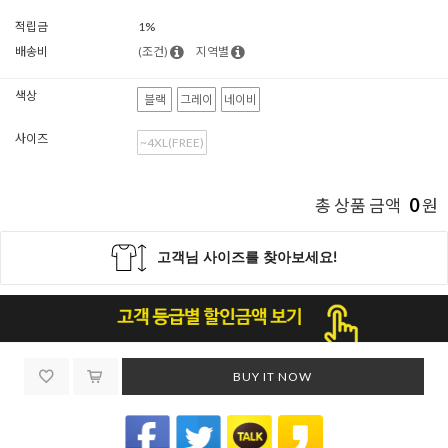
적립금
1%
배송비
(조건)
지역별
색상
블랙
그레이
네이비
사이즈
~4XL(FREE)
0
총 상품 금액
원
BUY IT NOW