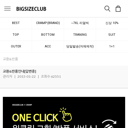
메뉴
BEST
CRAMP(BRAND)
~7XL 리얼빅
신상 10%
TOP
BOTTOM
TRANING
SUIT
OUTER
ACC
당일발송(자체제작)
1+1
교환&반품
교환&반품안내[답변중]
관리자
|
2015-01-22
|
조회수 62551