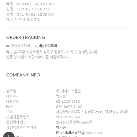
국민 : 060401-04-161397
신한 : 100-027-550977
농협 : 351-0382-1202-83
예금주 빅사이즈클럽
ORDER TRACKING
대한통운택배
배송위치조회
반품/교환
서울특별시 성북구 정릉로 251번지 명성빌딩 4층
반품 및 교환시 해당 택배사를 이용해주세요.
COMPANY INFO
상호명
주)빅사이즈클럽
대표이사
박지순
대표전화
02-6223-9530
FAX
070-8677-3107
주소
서울특별시 성북구 정릉로 251번지 명성빌딩 4층
사업자등록번호
209-81-53869
통신판매업신고
2011-서울성북-0661호
개인정보관리책임자
박지순
qlrtkdlwm77@naver.com