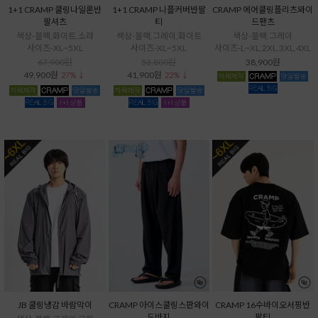
1+1 CRAMP 쿨링나일론반
1+1 CRAMP 니플커버반팔
CRAMP 에어쿨링플리츠와이
팔셔츠
티
드팬츠
색상-블랙,화이트,소라
색상-블랙,그레이,화이트
색상-블랙,그레이
사이즈-XL~5XL
사이즈-XL~5XL
사이즈-L~XL,2XL,3XL,4XL
67,900원
53,800원
38,900원
49,900원
41,900원
27% ↓
22% ↓
JB 쿨링냉감 바람막이
CRAMP 아이스쿨링스판와이
CRAMP 16수바이오서핑반
드바지
팔티