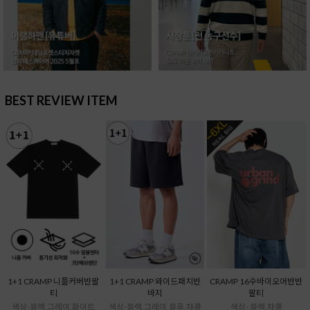
BEST REVIEW ITEM
1+1 CRAMP 니플커버반팔
1+1 CRAMP 와이드패치반
CRAMP 16수바이오어반반
티
바지
팔티
색상-블랙,그레이,화이트
색상-블랙,그레이,블루,챠콜
색상- 블랙,챠콜