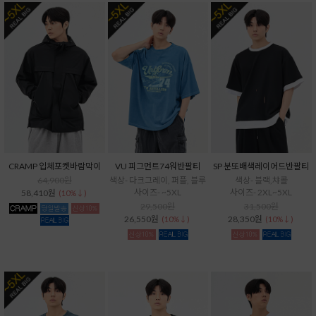
CRAMP 입체포켓바람막이
VU 피그먼트74워반팔티
SP 분또배색레이어드반팔티
64,900원
색상- 다크그레이, 퍼플, 블루
색상- 블랙,챠콜
사이즈- ~5XL
사이즈- 2XL~5XL
58,410원
(10%↓)
29,500원
31,500원
26,550원
28,350원
(10%↓)
(10%↓)