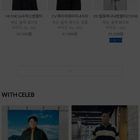
HI THE16수박스반팔티
CV 워리어데미지나시티
ED 발포바나나반팔티(T399)
색상- 블랙, 화이트
색상- 블랙, 화이트, 퍼플
색상- 블랙,화이트
사이즈- XL~4XL
사이즈- XL~3XL
사이즈- ~6XL
37,500원
37,000원
35,500원
WITH CELEB