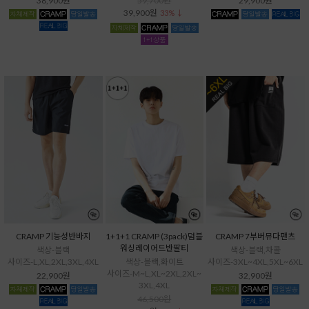
38,900원
59,700원
29,900원
39,900원
33% ↓
CRAMP 기능성반바지
1+1+1 CRAMP (3pack)덤블
CRAMP 7부버뮤다팬츠
워싱레이어드반팔티
색상-블랙
색상-블랙,차콜
사이즈-L,XL,2XL,3XL,4XL
색상-블랙,화이트
사이즈-3XL~4XL,5XL~6XL
사이즈-M~L,XL~2XL,2XL~
22,900원
32,900원
3XL,4XL
46,500원