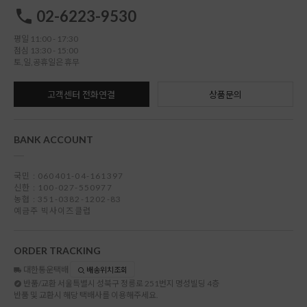
02-6223-9530
평일 11:00 - 17:30
점심 13:30 - 15:00
토,일,공휴일은 휴무
고객센터 전화연결
상품문의
BANK ACCOUNT
국민 : 060401-04-161397
신한 : 100-027-550977
농협 : 351-0382-1202-83
예금주 빅사이즈클럽
ORDER TRACKING
대한통운택배
배송위치조회
반품/교환
서울특별시 성북구 정릉로 251번지 명성빌딩 4층
반품 및 교환시 해당 택배사를 이용해주세요.