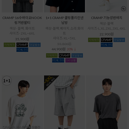
CRAMP 16수바이오NOOK
1+1 CRAMP 쿨링폴리린넨
CRAMP 기능성반바지
링거반팔티
남방
색상-블랙
색상- 블랙, 화이트
색상-블랙,베이지,소라,화이
사이즈-L,XL,2XL,3XL,4XL
사이즈- 2XL~6XL
트
22,900원
사이즈-XL~5XL
35,900원
55,800원
44,900원
20% ↓