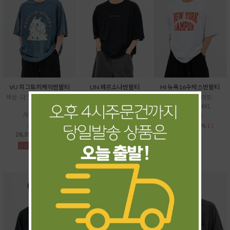
VU 피그토끼케익반팔티
UN 페르소나반팔티
HI 뉴욕16수박스반팔티
색상- 다크그레이,베이지,블
색상- 블랙,화이트
색상- 블랙,화이트
루
사이즈- ~4XL
사이즈- XL~4XL
사이즈- ~5XL
31,500원
37,500원
31,500원
28,350원
33,750원
(10%↓)
(10%↓)
28,350원
(10%↓)