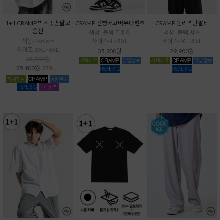
1+1 CRAMP 박스핏반팔모
CRAMP 건빵카고버뮤다팬츠
CRAMP 헨리넥반팔티
음전
색상- 블랙,그레이
색상- 블랙,챠콜
색상-4colors
사이즈- L~5XL
사이즈- XL~5XL
사이즈-3XL~6XL
35,900원
29,900원
35,800원
25,900원
28% ↓