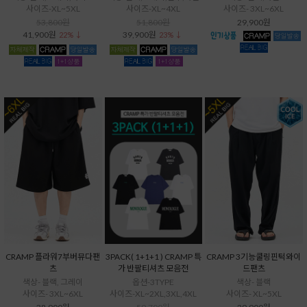
사이즈-XL~5XL
사이즈-XL~4XL
사이즈- 3XL~6XL
53,800원
51,800원
29,900원
41,900원
39,900원
22% ↓
23% ↓
CRAMP 플라워7부버뮤다팬
3PACK( 1+1+1 ) CRAMP 특
CRAMP 3기능쿨링핀턱와이
츠
가 반팔티셔츠 모음전
드팬츠
색상- 블랙, 그레이
옵션-3TYPE
색상- 블랙
사이즈- 3XL~6XL
사이즈-XL~2XL,3XL,4XL
사이즈- XL~5XL