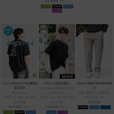
34,900원
25% ↓
1+1+1 CRAMP 3기능쿨링반
PHI 1+1분또반팔티
CRAMP 데일리워싱밴딩면팬
팔모음전
츠
색상-화이트,연베이지,코코
색상-7colors
아,카키,블랙
색상- 블랙,카키,연베이지
사이즈-XL~2XL,3XL,4XL
사이즈-L~XL,2XL,3XL,4XL
사이즈- 32~44
65,700원
42,900원
29,900원
43,900원
24,900원
33% ↓
42% ↓