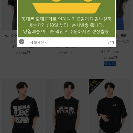
WF 아이스소로나반팔티
WF 배색소로나반팔티
VU 곰세마리급행반팔티
색상- 블랙,화이트
색상- 블랙,아이보리
색상- 다크그레이, 파스텔퍼
다시 보지 않기
닫기
사이즈- XL~4XL
사이즈- XL~4XL
플
사이즈- ~5XL
23,500원
27,500원
37,000원