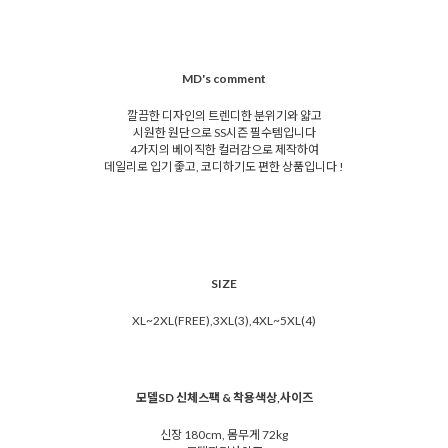
MD's comment
깔끔한 디자인의 트렌디한 분위기와 얇고
시원한 원단으로 SS시즌 필수템입니다
4가지의 베이직한 컬러감으로 제작하여
데일리로 입기 좋고, 코디하기도 편한 상품입니다 !
SIZE
XL~2XL(FREE),3XL(3),4XL~5XL(4)
모델SD 신체스팩 & 착용색상,사이즈
신장 180cm, 몸무게 72kg