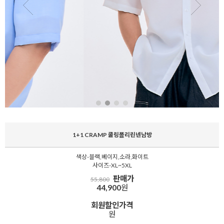
1+1 CRAMP 쿨링폴리린넨남방
색상-블랙,베이지,소라,화이트
사이즈-XL~5XL
판매가
55,800
44,900
원
회원할인가격
원