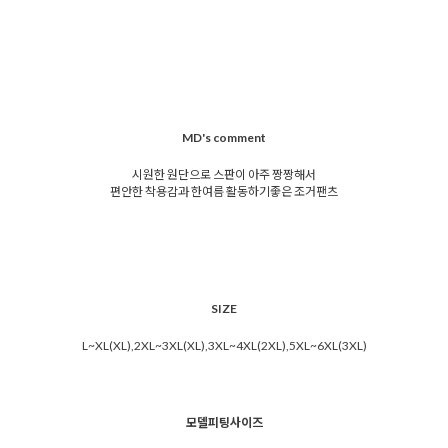
MD's comment
시원한 원단으로 스판이 아주 짱짱해서
편안한 착용감과 한여름 활동하기좋은 조거팬츠
SIZE
L~XL(XL),2XL~3XL(XL),3XL~4XL(2XL),5XL~6XL(3XL)
모델피팅사이즈