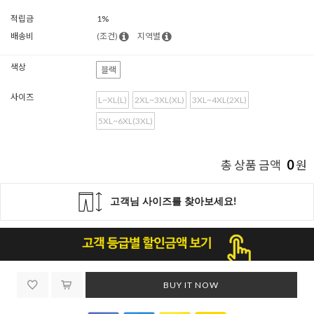
적립금
1%
배송비
(조건)
지역별
색상
블랙
사이즈
L~XL(L)
2XL~3XL(XL)
3XL~4XL(2XL)
5XL~6XL(3XL)
0
총 상품 금액
원
BUY IT NOW