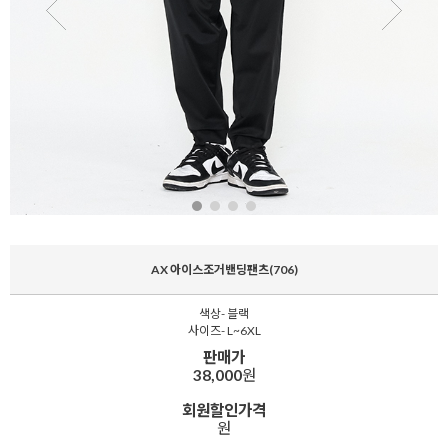
AX 아이스조거밴딩팬츠(706)
색상- 블랙
사이즈- L~6XL
판매가
38,000
원
회원할인가격
원