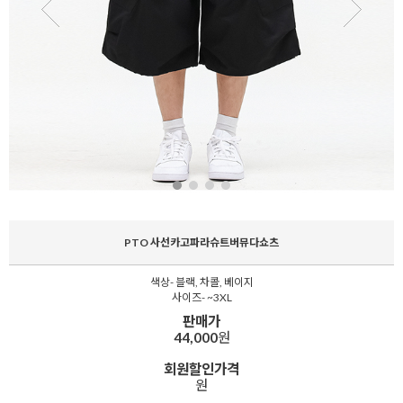
PTO 사선카고파라슈트버뮤다쇼츠
색상- 블랙, 차콜, 베이지
사이즈- ~3XL
판매가
44,000
원
회원할인가격
원