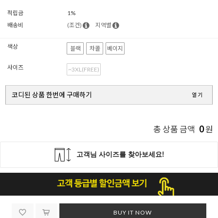
적립금
1%
배송비
(조건)
지역별
색상
블랙
차콜
베이지
사이즈
~3XL(FREE)
코디된 상품 한번에 구매하기
열기
0
총 상품 금액
원
BUY IT NOW