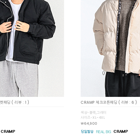
포켓패딩
( 리뷰 : 1 )
CRAMP 체크코튼패딩
( 리뷰 : 6 )
색상-블랙,그레이
사이즈-XL~4XL
￦64,900