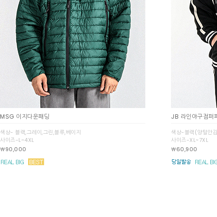
MSG 이지다운패딩
JB 라인야구점퍼
색상- 블랙,그레이,그린,블루,베이지
색상-블랙(양털안감
사이즈-L~4XL
사이즈-XL~7XL
￦90,000
￦60,900