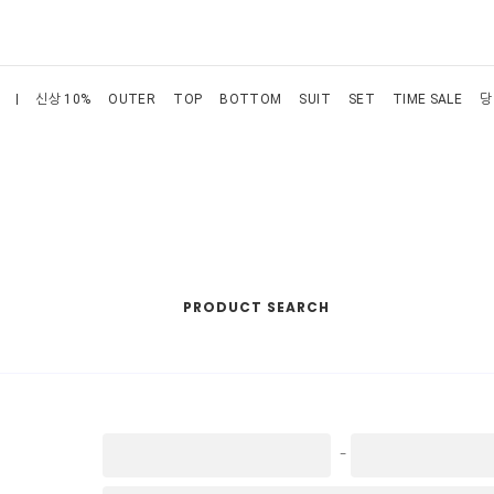
신상 10%
OUTER
TOP
BOTTOM
SUIT
SET
TIME SALE
당
PRODUCT SEARCH
-