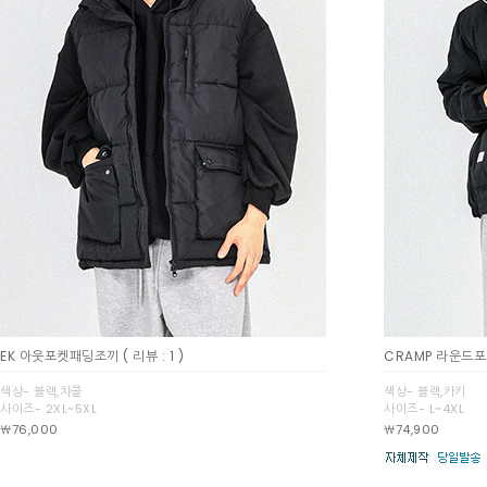
EK 아웃포켓패딩조끼
( 리뷰 : 1 )
CRAMP 라운드
색상- 블랙,챠콜
색상- 블랙,카키
사이즈- 2XL~5XL
사이즈- L~4XL
￦76,000
￦74,900