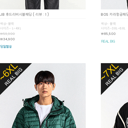
JB 후드리버시블패딩
( 리뷰 : 1 )
BOS 카라항공패딩
색상-블랙
색상- 블랙
사이즈- L~4XL
사이즈-3XL~6XL
￦59,900
￦85,500
￦34,900