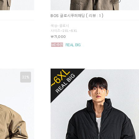
BOS 글로시푸퍼패딩
( 리뷰 : 1 )
색상-글로시
사이즈-2XL~6XL
￦71,000
32%