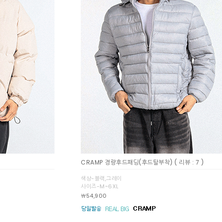
CRAMP 경량후드패딩(후드탈부착)
( 리뷰 : 7 )
색상-블랙,그레이
사이즈-M~6XL
￦54,900