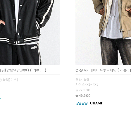
패딩(양털안감,일반)
( 리뷰 : 1 )
CRAMP 레이어드후드패딩
( 리뷰 : 1
),블랙(기본)
색상-블랙
사이즈-XL~4XL
￦72,900
￦49,900