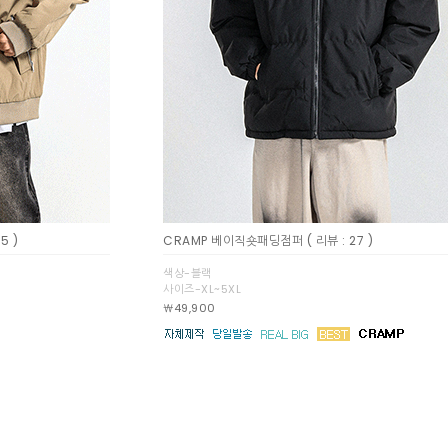
5 )
CRAMP 베이직숏패딩점퍼
( 리뷰 : 27 )
색상-블랙
사이즈-XL~5XL
￦49,900