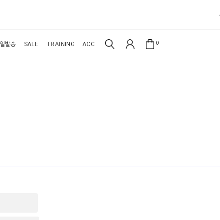
0
일발송
SALE
TRAINING
ACC