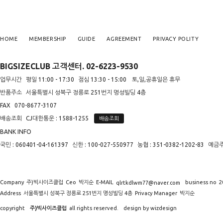
HOME
MEMBERSHIP
GUIDE
AGREEMENT
PRIVACY POLITY
BIGSIZECLUB 고객센터. 02-6223-9530
업무시간
평일 11:00 - 17:30
점심 13:30 - 15:00
토,일,공휴일은 휴무
반품주소
서울특별시 성북구 정릉로 251번지 명성빌딩 4층
FAX
070-8677-3107
배송조회
CJ대한통운 : 1588-1255
배송조회
BANK INFO
국민 : 060401-04-161397
신한 : 100-027-550977
농협 : 351-0382-1202-83
예금
Company
주)빅사이즈클럽
Ceo
박지순
E-MAIL
business no
2
qlrtkdlwm77@naver.com
Address
서울특별시 성북구 정릉로 251번지 명성빌딩 4층
Privacy Manager
박지순
copyright
design by wizdesign
주)빅사이즈클럽
all rights reserved.