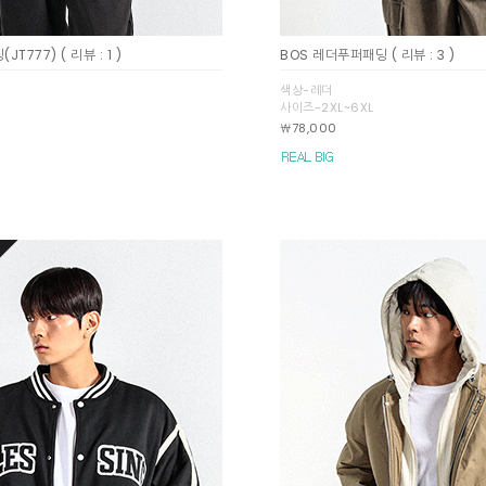
(JT777)
( 리뷰 : 1 )
BOS 레더푸퍼패딩
( 리뷰 : 3 )
색상-레더
사이즈-2XL~6XL
￦78,000