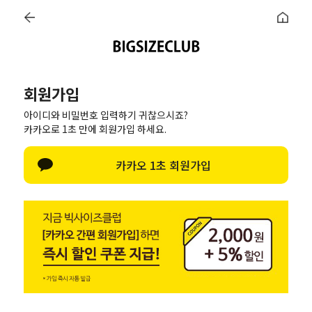
메뉴
BEST
CRAMP(BRAND)
~7XL 리얼빅
신상 10%
TOP
BOTTOM
TRANING
SUIT
회원가입
아이디와 비밀번호 입력하기 귀찮으시죠?
OUTER
ACC
당일발송(자체제작)
1+1
카카오로 1초 만에 회원가입 하세요.
JOIN US
카카오 1초 회원가입
페이스북으로 가입하기
네이버로 가입하기
카카오로 가입하기