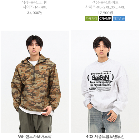
색상- 블랙,그레이
색상-블랙,화이트
사이즈- M~4XL
사이즈-XL~2XL,3XL,4XL
34,000원
17,900원
WF 샌드카모아노락
403 세종느합포맨투맨