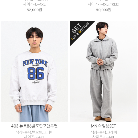
사이즈- L~4XL
사이즈- ~4XL(FREE)
52,000원
50,000원
403 뉴욕86발포합포맨투맨
MN 아일렛SET
색상- 블랙,백오트,그레이
색상- 블랙,그레이
사이즈- ~4XL
사이즈- L~4XL