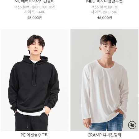
ML 네버레이어드긴팔티
MBD 피자나염맨투맨
색상- 블랙,네이비,아이보리
색상- 블랙,화이트
사이즈- ~4XL
사이즈- 2XL~5XL
48,000원
46,000원
PE 에센셜후드티
CRAMP 유넥긴팔티