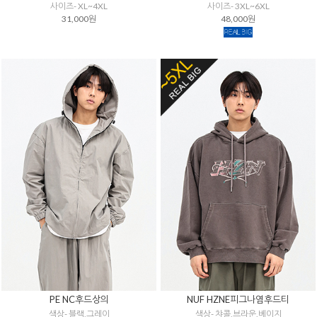
사이즈- XL~4XL
사이즈- 3XL~6XL
31,000원
48,000원
PE NC후드상의
NUF HZNE피그나염후드티
색상- 블랙,그레이
색상- 챠콜,브라운,베이지