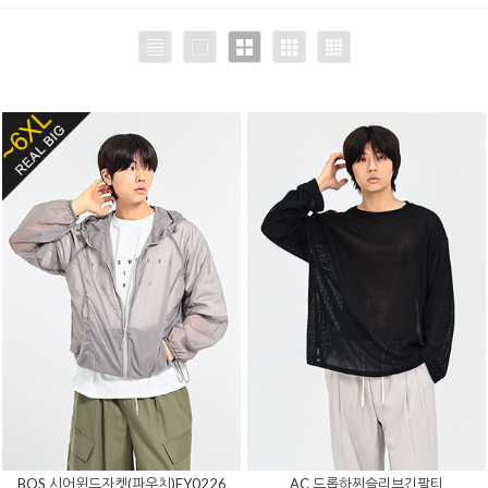
BOS 시어윈드자켓(파우치)EY0226
AC 드롭하찌슬리브긴팔티