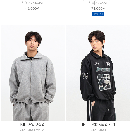
사이즈- M~4XL
사이즈- ~5XL
41,000원
71,000원
MN 아일렛집업
INT 파워25웜업져지
색상- 블랙,그레이
색상- 블랙