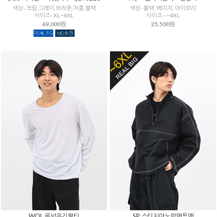
색상- 크림,그레이,브라운,차콜,블랙
색상- 블랙, 베이지, 아이보리
사이즈- XL~6XL
사이즈 - ~4XL
69,000원
25,500원
WOL 목넓은긴팔티
SP 스티치아노락맨투맨