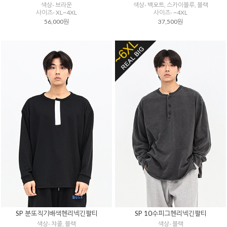
색상- 브라운
색상- 백오트, 스카이블루, 블랙
사이즈- XL~4XL
사이즈- ~4XL
56,000원
37,500원
SP 분또직기배색헨리넥긴팔티
SP 10수피그헨리넥긴팔티
색상- 챠콜, 블랙
색상- 블랙