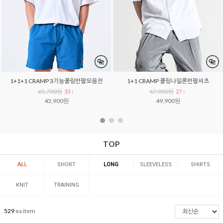
1+1+1 CRAMP 3기능쿨링반팔모음전
1+1 CRAMP 쿨링나일론반팔셔츠
65,700원
67,900원
33 ↓
27 ↓
43,900원
49,900원
TOP
ALL
SHORT
LONG
SLEEVELESS
SHIRTS
SLEEVED
SLEEVED
KNIT
TRAINING
529
ea item