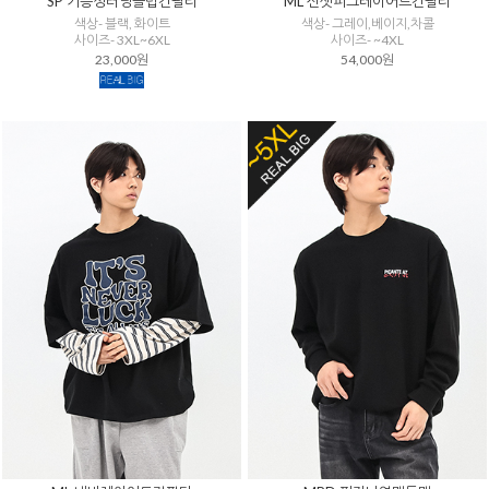
SP 기능성러닝클럽긴팔티
ML 선셋피그레이어드긴팔티
색상- 블랙, 화이트
색상- 그레이,베이지,차콜
사이즈- 3XL~6XL
사이즈- ~4XL
23,000원
54,000원