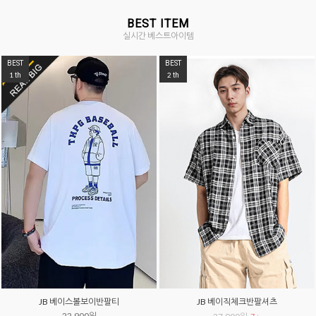
BEST ITEM
실시간 베스트아이템
BEST
BEST
1
2
th
th
JB 베이스볼보이반팔티
JB 베이직체크반팔셔츠
22,900원