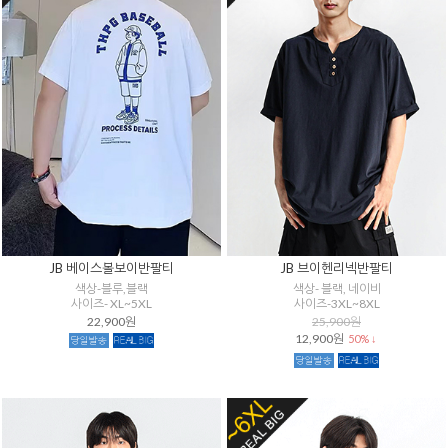
JB 베이스볼보이반팔티
JB 브이헨리넥반팔티
색상-블루,블랙
색상- 블랙, 네이비
사이즈- XL~5XL
사이즈-3XL~8XL
22,900원
25,900원
12,900원
50% ↓