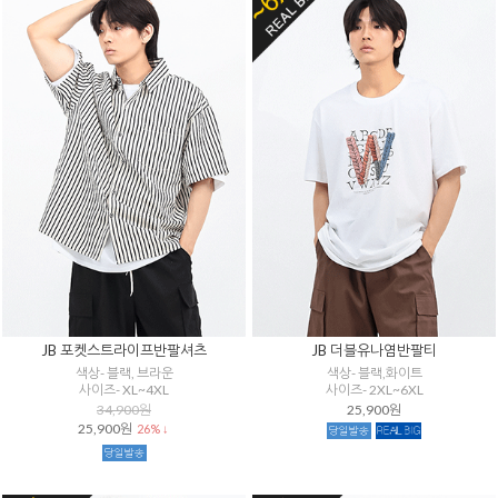
JB 포켓스트라이프반팔셔츠
JB 더블유나염반팔티
색상- 블랙, 브라운
색상- 블랙,화이트
사이즈- XL~4XL
사이즈- 2XL~6XL
34,900원
25,900원
25,900원
26% ↓