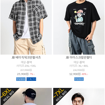
JB 베이직체크반팔셔츠
JB 아이스크림반팔티
색상-블랙
색상-블랙
사이즈 2XL~5XL
사이즈- XL~4XL
27,900원
24,900원
25,900원
12,900원
7% ↓
48% ↓