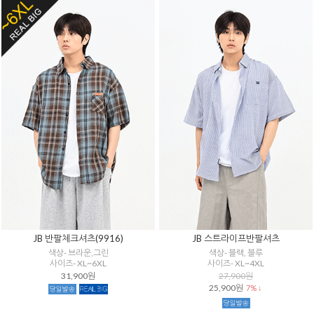
JB 반팔체크셔츠(9916)
JB 스트라이프반팔셔츠
색상- 브라운,그린
색상- 블랙, 블루
사이즈- XL~6XL
사이즈- XL~4XL
31,900원
27,900원
25,900원
7% ↓