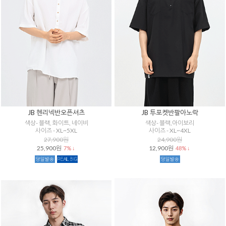
JB 헨리넥반오픈셔츠
JB 투포켓반팔아노락
색상- 블랙, 화이트, 네이비
색상- 블랙,아이보리
사이즈 - XL~5XL
사이즈 - XL~4XL
27,900원
24,900원
25,900원
12,900원
7% ↓
48% ↓