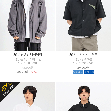
JB 쿨링냉감 바람막이
JB 시어서커반팔셔츠
색상-블랙,그레이,그린
색상- 블랙,챠콜
사이즈- XL~6XL
사이즈- 2XL~5XL
45,900원
29,900원
35,900원
22% ↓