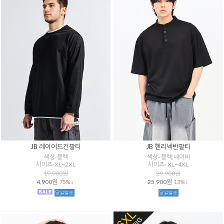
JB 레이어드긴팔티
JB 헨리넥반팔티
색상-블랙
색상- 블랙,네이비
사이즈-XL~2XL
사이즈- XL~4XL
19,900원
29,900원
4,900원
25,900원
75% ↓
13% ↓