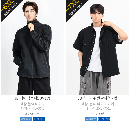
JB 베이직점퍼(J8919)
JB 스판메쉬반팔셔츠자켓
색상-블랙,베이지
색상- 블랙, 베이지,카키
사이즈- XL~5XL
사이즈- 2XL~7XL
39,900원
44,900원