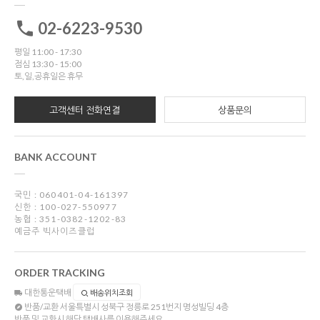
02-6223-9530
평일 11:00 - 17:30
점심 13:30 - 15:00
토,일,공휴일은 휴무
고객센터 전화연결
상품문의
BANK ACCOUNT
국민 : 060401-04-161397
신한 : 100-027-550977
농협 : 351-0382-1202-83
예금주 빅사이즈클럽
ORDER TRACKING
대한통운택배
배송위치조회
반품/교환
서울특별시 성북구 정릉로 251번지 명성빌딩 4층
반품 및 교환시 해당 택배사를 이용해주세요.