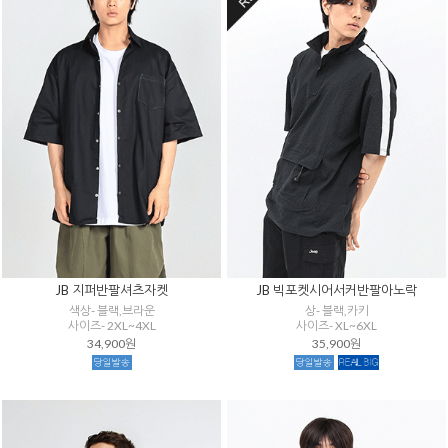
JB 지퍼반팔셔츠자켓
JB 빅포켓시어서커반팔아노락
색상- 블랙,브라운
상- 블랙,카키
사이즈- 2XL~4XL
사이즈- XL~6XL
34,900원
35,900원