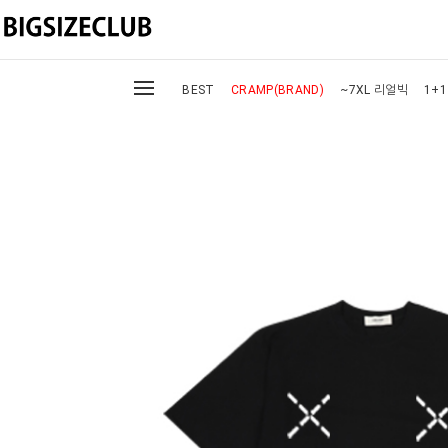
BEST
CRAMP(BRAND)
~7XL 리얼빅
1+1