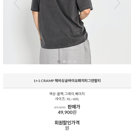
1+1 CRAMP 헤비싱글바이오패치피그반팔티
색상-블랙,그레이,베이지
사이즈- XL~6XL
판매가
69,800
49,900
원
회원할인가격
원