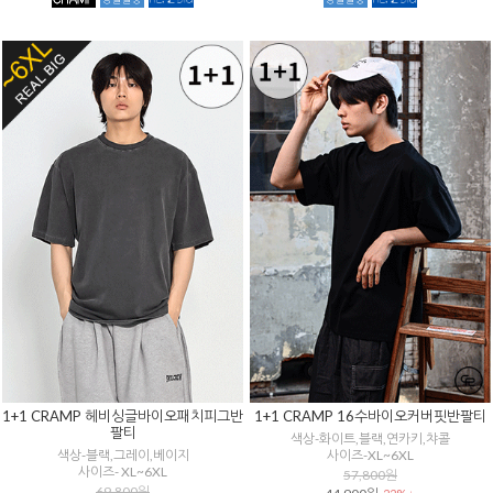
1+1 CRAMP 헤비싱글바이오패치피그반
1+1 CRAMP 16수바이오커버핏반팔티
팔티
색상-화이트,블랙,연카키,챠콜
색상-블랙,그레이,베이지
사이즈-XL~6XL
사이즈- XL~6XL
57,800원
69,800원