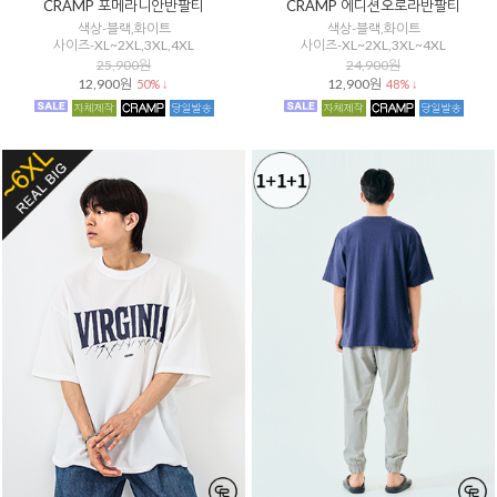
CRAMP 포메라니안반팔티
CRAMP 에디션오로라반팔티
색상-블랙,화이트
색상-블랙,화이트
사이즈-XL~2XL,3XL,4XL
사이즈-XL~2XL,3XL~4XL
25,900원
24,900원
12,900원
12,900원
50% ↓
48% ↓