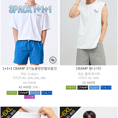
1+1+1 CRAMP 3기능쿨링반팔모음전
CRAMP 팜나시티
색상-7colors
색상- 블랙,화이트
사이즈-XL~2XL,3XL,4XL
사이즈- XL~6XL
65,700원
22,900원
43,900원
33% ↓