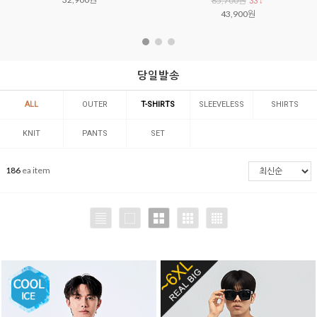
65,700원
33 ↓
43,900원
당일발송
ALL
OUTER
T-SHIRTS
SLEEVELESS
SHIRTS
KNIT
PANTS
SET
186
ea item