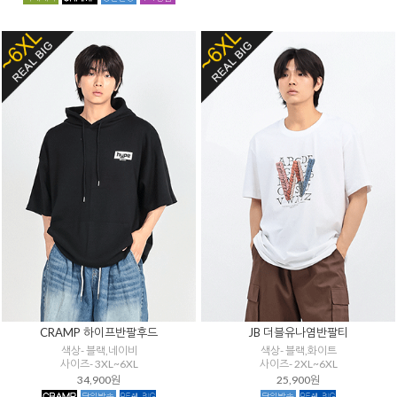
CRAMP 하이프반팔후드
JB 더블유나염반팔티
색상- 블랙,네이비
색상- 블랙,화이트
사이즈- 3XL~6XL
사이즈- 2XL~6XL
34,900원
25,900원