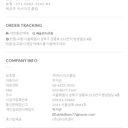
농협 : 351-0382-1202-83
예금주 빅사이즈클럽
ORDER TRACKING
대한통운택배
배송위치조회
반품/교환
서울특별시 성북구 정릉로 251번지 명성빌딩 4층
반품 및 교환시 해당 택배사를 이용해주세요.
COMPANY INFO
상호명
주)빅사이즈클럽
대표이사
박지순
대표전화
02-6223-9530
FAX
070-8677-3107
주소
서울특별시 성북구 정릉로 251번지 명성빌딩 4층
사업자등록번호
209-81-53869
통신판매업신고
2011-서울성북-0661호
개인정보관리책임자
박지순
qlrtkdlwm77@naver.com
호스팅제공
(주)코리아센터