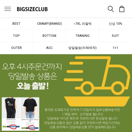
메뉴
BEST
CRAMP(BRAND)
~7XL 리얼빅
신상 10%
TOP
BOTTOM
TRANING
SUIT
OUTER
ACC
당일발송(자체제작)
1+1