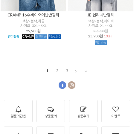
CRAMP 16수바이오어반반팔티
JB 헨리넥반팔티
색상- 블랙,챠콜
색상- 블랙,네이비
사이즈- 3XL~6XL
사이즈- XL~4XL
29,900원
29,900원
25,900원
13% ↓
1
2
3
질문과답변
상품문의
상품후기
이벤트