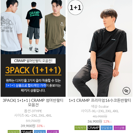
3PACK( 1+1+1 ) CRAMP 썸머반팔티
1+1 CRAMP 프리미엄16수코튼반팔티
모음전
색상-5color
옵션-3TYPE
사이즈-XL~2XL,3XL,4XL
사이즈-XL~2XL,3XL,4XL
41,900원
59,700원
36,900원
12% ↓
39,900원
33% ↓