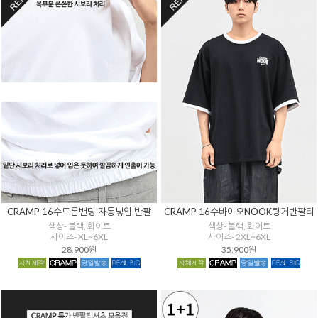
CRAMP 16수드롭밴딩 자동넣입 반팔
CRAMP 16수바이오NOOK링거반팔티
색상- 블랙, 화이트
색상- 블랙, 화이트
사이즈- XL~6XL
사이즈- 2XL~6XL
28,900원
35,900원