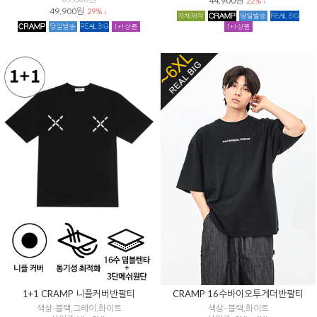
44,900원
22% ↓
49,900원
29% ↓
1+1 CRAMP 니플커버반팔티
CRAMP 16수바이오투게더반팔티
색상-블랙,그레이,화이트
색상- 블랙,화이트