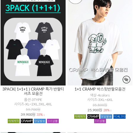
3PACK( 1+1+1 ) CRAMP 특가 반팔티
1+1 CRAMP 박스핏반팔모음전
셔츠 모음전
색상-4colors
옵션-3TYPE
사이즈-3XL~6XL
사이즈-XL~2XL,3XL,4XL
35,800원
59,700원
25,900원
28% ↓
39,900원
33% ↓