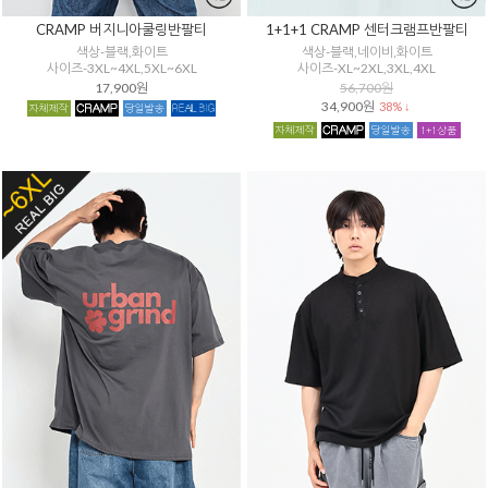
CRAMP 버지니아쿨링반팔티
1+1+1 CRAMP 센터크램프반팔티
색상-블랙,화이트
색상-블랙,네이비,화이트
사이즈-3XL~4XL,5XL~6XL
사이즈-XL~2XL,3XL,4XL
17,900원
56,700원
34,900원
38% ↓