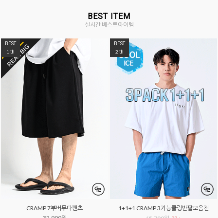
BEST ITEM
실시간 베스트아이템
BEST
BEST
1
2
th
th
CRAMP 7부버뮤다팬츠
1+1+1 CRAMP 3기능쿨링반팔모음전
32,900원