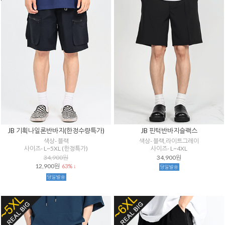
JB 기획나일론반바지(한정수량특가)
JB 핀턱반바지슬랙스
색상- 블랙
색상- 블랙,라이트그레이
사이즈- L~5XL (한정특가)
사이즈- L~4XL
34,900원
34,900원
12,900원
63% ↓