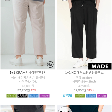
1+1 CRAMP 세상편한바지
1+1 KC 매직스판밴딩슬랙스
색상-베이지,카키,챠콜,블랙
색상-5colors
사이즈-L~4XL
사이즈-28~42inch
45,800원
49,900원
37,900원
37,900원
17% ↓
24% ↓