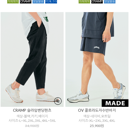
CRAMP 슬라임밴딩팬츠
OV 콜로라도자수반바지
색상-블랙,카키,베이지
색상-네이비,오트밀
사이즈-L~XL,2XL,3XL,4XL~5XL
사이즈-XL~2XL,3XL,4XL
34,900원
25,900원