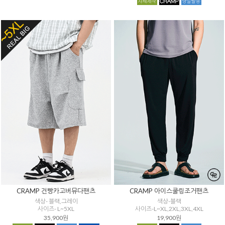
CRAMP 건빵카고버뮤다팬츠
CRAMP 아이스쿨링조거팬츠
색상- 블랙,그레이
색상-블랙
사이즈- L~5XL
사이즈-L~XL,2XL,3XL,4XL
35,900원
19,900원