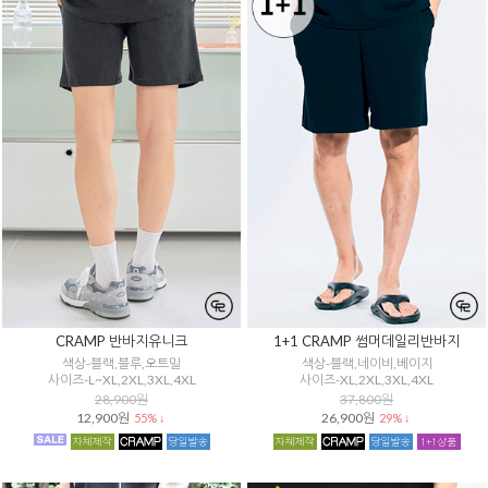
CRAMP 반바지유니크
1+1 CRAMP 썸머데일리반바지
색상-블랙,블루,오트밀
색상-블랙,네이비,베이지
사이즈-L~XL,2XL,3XL,4XL
사이즈-XL,2XL,3XL,4XL
28,900원
37,800원
12,900원
26,900원
55% ↓
29% ↓