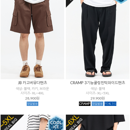
JB 카고버뮤다팬츠
CRAMP 3기능쿨링핀턱와이드팬츠
색상- 블랙, 카키, 브라운
색상- 블랙
사이즈- XL~4XL
사이즈- XL~5XL
28,900원
29,900원