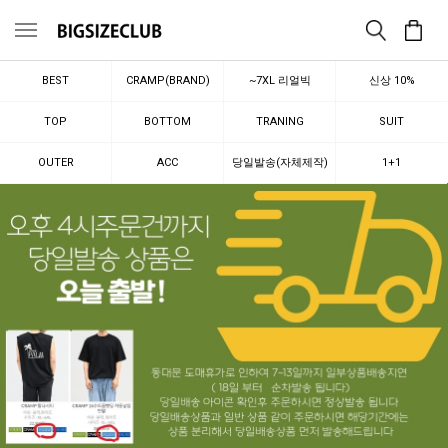
메뉴
BEST
CRAMP(BRAND)
~7XL 리얼빅
신상 10%
TOP
BOTTOM
TRANING
SUIT
OUTER
ACC
당일발송(자체제작)
1+1