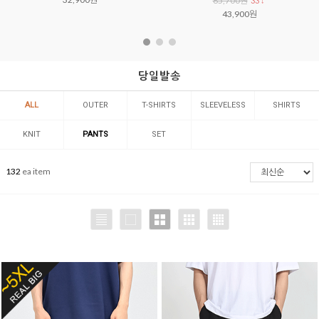
65,700원
33 ↓
43,900원
당일발송
ALL
OUTER
T-SHIRTS
SLEEVELESS
SHIRTS
KNIT
PANTS
SET
132
ea item