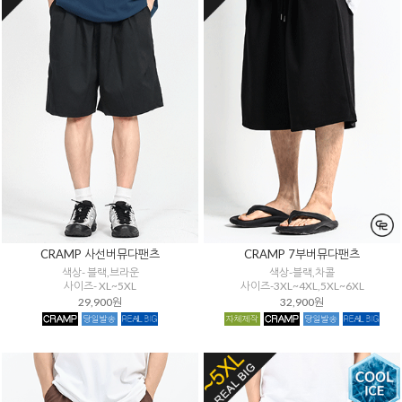
CRAMP 사선버뮤다팬츠
CRAMP 7부버뮤다팬츠
색상- 블랙,브라운
색상-블랙,차콜
사이즈- XL~5XL
사이즈-3XL~4XL,5XL~6XL
29,900원
32,900원