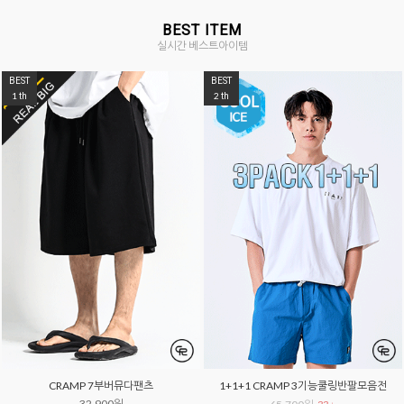
BEST ITEM
실시간 베스트아이템
BEST
BEST
1
2
th
th
CRAMP 7부버뮤다팬츠
1+1+1 CRAMP 3기능쿨링반팔모음전
32,900원