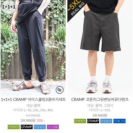
1+1+1 CRAMP 아이스쿨링3종바지세트
CRAMP 코튼피그뒷밴딩버뮤다팬츠
색상-블랙
색상- 블랙, 그레이
사이즈-L~XL,2XL,3XL,4XL
사이즈- L~5XL
59,900원
39,900원
39,900원
33% ↓