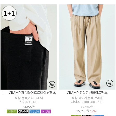
1+1 CRAMP 패치와이드트레이닝팬츠
CRAMP 핀턱린넨와이드팬츠
색상-블랙,카키,그레이
색상-베이지,블랙,브라운
사이즈-L~4XL
사이즈-L~3XL,4XL~5XL
45,900원
31,900원
25,900원
19% ↓