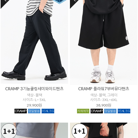
CRAMP 3기능쿨링세미와이드팬츠
CRAMP 플라워7부버뮤다팬츠
색상- 블랙
색상- 블랙, 그레이
사이즈- L~ 5XL
사이즈- 3XL~6XL
29,900원
38,900원